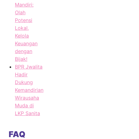
Mandiri:
Olah
Potensi
Lokal,
Kelola
Keuangan
dengan
Bijak!
BPR Jwalita
Hadir
Dukung
Kemandirian
Wirausaha
Muda di
LKP Sanita
FAQ