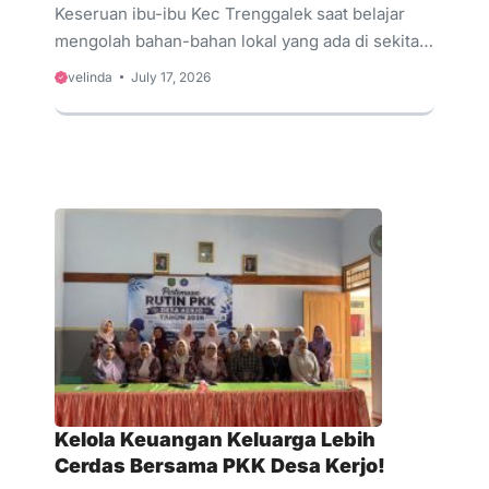
Keseruan ibu-ibu Kec Trenggalek saat belajar
mengolah bahan-bahan lokal yang ada di sekitar
menjadi sajian dan produk makanan yang luar
velinda
July 17, 2026
biasa! Tak hanya belajar resep dan teknik olahan
baru, sebanyak 40 ibu-ibu perwakilan dari
berbagai desa di Kec. Trenggalek ini juga
mendapatkan pembekalan materi literasi
keuangan dari PT BPR Jwalita Trenggalek
Perseroda. Kami hadir memperkenalkan
pentingnya budaya menabung, sekaligus
membagikan informasi mengenai fasilitas kredit
yang ramah untuk pengembangan usaha rumah
tangga.
Kelola Keuangan Keluarga Lebih
Cerdas Bersama PKK Desa Kerjo!