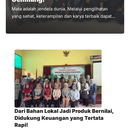
Mata adalah jendela dunia. Melalui penglihatan
yang sehat, keterampilan dan karya terbaik dapat
terus diciptakan! PT BPR Jwalita Trenggalek
Perseroda berkolaborasi dengan Klinik Mata KMU
menggelar Aksi Sosial Periksa Mata Gratis yang
ditujukan khusus bagi para peserta pelatihan di LKP
Tatik Modes, Karangan, dalam rangka bulan Literasi
Keuangan 2026. Melalui sinergi ini, kami
berkomitmen untuk mendukung kesehatan mata
para peserta agar terus semangat dalam mengasah
keterampilan (skill) pembuatan busana tanpa
terkendala masalah penglihatan.
Dari Bahan Lokal Jadi Produk Bernilai,
Didukung Keuangan yang Tertata
Rapi!