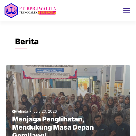
Skip
M
to
content
Berita
velinda
July 20, 2026
Menjaga Penglihatan,
Mendukung Masa Depan
Gemilang!