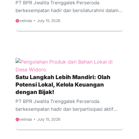
PT BPR Jwalita Trenggalek Perseroda
berkesempatan hadir dan bersilaturahmi dalam
kegiatan rutin ibu-ibu PKK Desa Kerjo,
velinda
July 15, 2026
Kecamatan Karangan. Diikuti oleh 15 perwakilan
ibu-ibu PKK, kegiatan ini menjadi wadah berbagi
pengetahuan dan pengalaman seputar
pengelolaan keuangan keluarga yang lebih
terencana dan aman. Pada kesempatan ini, tim
PT BPR Jwalita Trenggalek Perseroda
memberikan pemahaman mengenai: Pentingnya
Satu Langkah Lebih Mandiri: Olah
membiasakan diri menabung demi masa depan
Potensi Lokal, Kelola Keuangan
keluarga. Keunggulan Tabungan Simarmas
dengan Bijak!
Jwalita sebagai pilihan simpanan yang
PT BPR Jwalita Trenggalek Perseroda
menguntungkan. Solusi produk kredit yang
berkesempatan hadir dan berpartisipasi aktif
aman, mudah, dan terpercaya untuk mendukung
dalam kegiatan pelatihan Pengolahan Produk
...
velinda
July 15, 2026
dari Bahan Lokal di Desa Widoro, Kecamatan
Gandusari. Acara ini diikuti oleh 20 ibu-ibu