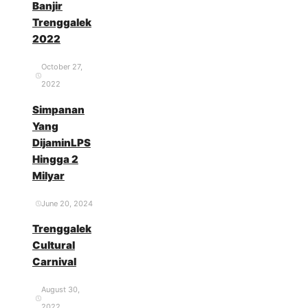
Banjir
Trenggalek
2022
October 27,
2022
Simpanan
Yang
DijaminLPS
Hingga 2
Milyar
June 20, 2024
Trenggalek
Cultural
Carnival
August 30,
2022