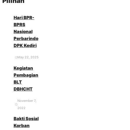
Pilihan
Hari BPR-
BPRS
Nasional
Perbarindo
DPK Kediri
May 22, 2025
Kegiatan
Pembagian
BLT
DBHCHT
November 7,
2022
Bakti Sosial
Korban