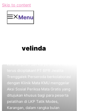
Skip to content
Menu
velinda
July 20, 2026
Menjaga Penglihatan,
Mendukung Masa
Depan Gemilang!
velinda
Mata adalah jendela dunia. Melalui
penglihatan yang sehat,
keterampilan dan karya terbaik dapat
terus diciptakan! PT BPR Jwalita
Trenggalek Perseroda berkolaborasi
dengan Klinik Mata KMU menggelar
Aksi Sosial Periksa Mata Gratis yang
ditujukan khusus bagi para peserta
pelatihan di LKP Tatik Modes,
Karangan, dalam rangka bulan