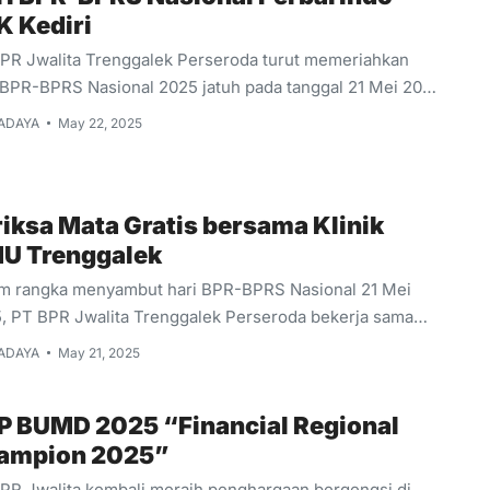
K Kediri
PR Jwalita Trenggalek Perseroda turut memeriahkan
 BPR-BPRS Nasional 2025 jatuh pada tanggal 21 Mei 2025
 berlokasi di Kota Blitar. Perbarindo DPK Kediri juga
ADAYA
May 22, 2025
adakan berbagai kegiatan untuk memperingati hari jadi
 Pada penutupan acara tak lupa juga berbagai undian
iah menarik.
iksa Mata Gratis bersama Klinik
U Trenggalek
m rangka menyambut hari BPR-BPRS Nasional 21 Mei
, PT BPR Jwalita Trenggalek Perseroda bekerja sama
an Klinik Mata KMU Trenggalek mengadakan pelayanan
ADAYA
May 21, 2025
ksa Mata Gratis untuk para nasabah dan masyarakat
ggalek pada umumnya. Selain untuk memeriksa miopi
P BUMD 2025 “Financial Regional
un jauh), dan hipermetropi (dabun dekat) bisa juga
ampion 2025”
riksa katarak pada penderita. Beberapa orang
apatkan kacamata gratis bagi penderita ringan yang
PR Jwalita kembali meraih penghargaan bergengsi di