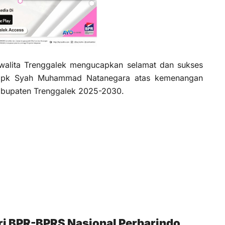
walita Trenggalek mengucapkan selamat dan sukses
bpk Syah Muhammad Natanegara atas kemenangan
Kabupaten Trenggalek 2025-2030.
ri BPR-BPRS Nasional Perbarindo