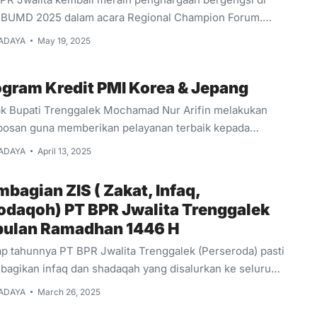
butuhkan pertolongan.
BUMD 2025 dalam acara Regional Champion Forum.
 kesempatan ini PT BPR Jwalita mendapatkan
ADAYA
May 19, 2025
hargaan predikat Excellent Financial Performance
ng 2023-2024 di Shangri-La Hotel Jakarta pada hari
ogram Kredit PMI Korea & Jepang
at 16 Mei 2025
k Bupati Trenggalek Mochamad Nur Arifin melakukan
bosan guna memberikan pelayanan terbaik kepada
arakat Trenggalek, salah satunya memberikan
ADAYA
April 13, 2025
dahan dan perlindungan kepada masyarakat yang ingin
rja ke luar negeri diantaranya Korsel dan Jepang.
bagian ZIS ( Zakat, Infaq,
bosan ini berupa penandatanganan nota kesepahaman
odaqoh) PT BPR Jwalita Trenggalek
m bentuk MoU dengan pemerintah Korea Selatan (Korsel)
 bulan Ramadhan 1446 H
ait penyaluran Pekerja Migran Indonesia (PMI) ke negara
ap tahunnya PT BPR Jwalita Trenggalek (Perseroda) pasti
ebut. Penandatanganan dilakukan bersama perwakilan
agikan infaq dan shadaqah yang disalurkan ke seluruh
el, Lee Kyeong Youn, PT Intersolusi Indonesia dan salah
yah Trenggalek, lebih tepatnya sekitar Kantor Kas seluruh
 BUMD, yakni PT BPR Jwalita Trenggalek Perseroda.
ADAYA
March 26, 2025
paten Trenggalek dan Kantor Pusat. Selain disalurkan
ligus memberikan kepastian ...