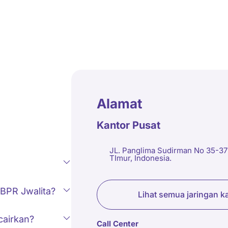
da warga kurang mampu, ZIS tersebut juga disalurkan
da lembaga salah satunya Panti Asuhan.
Alamat
Kantor Pusat
JL. Panglima Sudirman No 35-3
TImur, Indonesia.
 BPR Jwalita?
Lihat semua jaringan k
cairkan?
Call Center