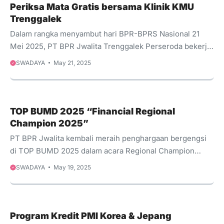
Periksa Mata Gratis bersama Klinik KMU
Trenggalek
Dalam rangka menyambut hari BPR-BPRS Nasional 21
Mei 2025, PT BPR Jwalita Trenggalek Perseroda bekerja
sama dengan Klinik Mata KMU Trenggalek mengadakan
SWADAYA
May 21, 2025
pelayanan Periksa Mata Gratis untuk para nasabah dan
masyarakat Trenggalek pada umumnya. Selain untuk
memeriksa miopi (rabun jauh), dan hipermetropi (dabun
dekat) bisa juga memeriksa katarak pada penderita.
TOP BUMD 2025 “Financial Regional
Beberapa orang mendapatkan kacamata gratis bagi
Champion 2025”
penderita ringan yang membutuhkan pertolongan.
PT BPR Jwalita kembali meraih penghargaan bergengsi
di TOP BUMD 2025 dalam acara Regional Champion
Forum. Pada kesempatan ini PT BPR Jwalita
SWADAYA
May 19, 2025
mendapatkan penghargaan predikat Excellent Financial
Performance During 2023-2024 di Shangri-La Hotel
Jakarta pada hari Jum’at 16 Mei 2025
Program Kredit PMI Korea & Jepang