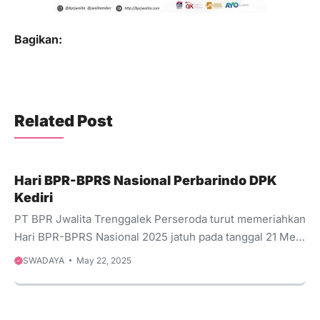
Bagikan:
Related Post
Hari BPR-BPRS Nasional Perbarindo DPK
Kediri
PT BPR Jwalita Trenggalek Perseroda turut memeriahkan
Hari BPR-BPRS Nasional 2025 jatuh pada tanggal 21 Mei
2025 yang berlokasi di Kota Blitar. Perbarindo DPK Kediri
SWADAYA
May 22, 2025
juga mengadakan berbagai kegiatan untuk memperingati
hari jadi ini. Pada penutupan acara tak lupa juga berbagai
undian hadiah menarik.