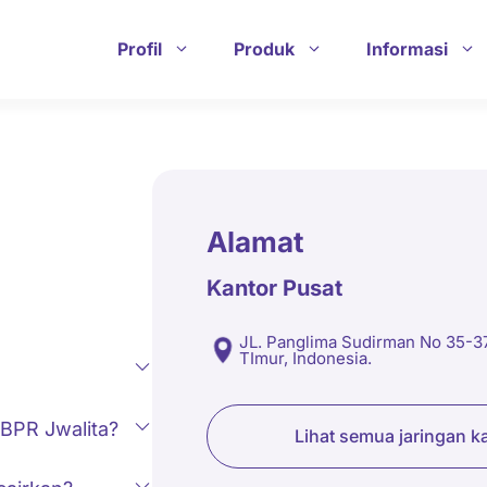
Profil
Produk
Informasi
Alamat
Kantor Pusat
JL. Panglima Sudirman No 35-
TImur, Indonesia.
 BPR Jwalita?
Lihat semua jaringan k