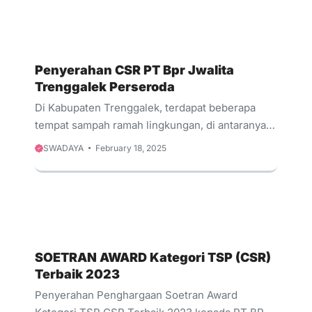
Penyerahan CSR PT Bpr Jwalita
Trenggalek Perseroda
Di Kabupaten Trenggalek, terdapat beberapa
tempat sampah ramah lingkungan, di antaranya
di Pasar Pon dan Alun-Alun. Tempat sampah
SWADAYA
February 18, 2025
ramah lingkungan ini didonasikan oleh PT BPR
Jwalita Trenggalek Perseroda. Tempat Sampah
ini dikhususkan untuk botol plastik yang nantinya
sampah tersebut bisa untuk dijual / daur ulang
SOETRAN AWARD Kategori TSP (CSR)
Terbaik 2023
Penyerahan Penghargaan Soetran Award