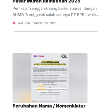
Pasar Murah Ramadhan 2025
Pemkab Trenggalek yang berkolaborasi dengan
BUMD Trenggalek salah satunya PT BPR Jwalita
Trenggalek Perseroda gelar Pasar Murah
SWADAYA
March 25, 2025
Ramadhan yang berlokasi di alun-alun
Trenggalek. Hal ini bertujuan untuk
mengendalikan inflasi sekaligus berbagi kepada
masyarakat yang membutuhkan.
Perubahan Nama / Nomenklatur